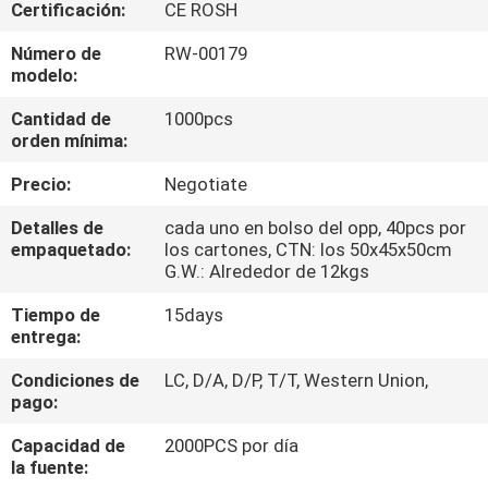
Certificación:
CE ROSH
CONTROL
Número de
RW-00179
modelo:
DE
Cantidad de
1000pcs
CALIDAD
orden mínima:
Precio:
Negotiate
MAPA
DEL
Detalles de
cada uno en bolso del opp, 40pcs por
empaquetado:
los cartones, CTN: los 50x45x50cm
SITIO
G.W.: Alrededor de 12kgs
Tiempo de
15days
PRIVACY
entrega:
POLICY
Condiciones de
LC, D/A, D/P, T/T, Western Union,
pago:
Capacidad de
2000PCS por día
la fuente: