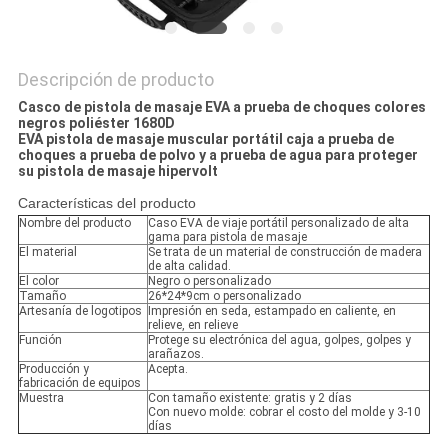
Descripción de producto
Casco de pistola de masaje EVA a prueba de choques colores
negros poliéster 1680D
EVA pistola de masaje muscular portátil caja a prueba de
choques a prueba de polvo y a prueba de agua para proteger
su pistola de masaje hipervolt
Características del producto
Nombre del producto
Caso EVA de viaje portátil personalizado de alta
gama para pistola de masaje
El material
Se trata de un material de construcción de madera
de alta calidad.
El color
Negro o personalizado
Tamaño
26*24*9cm o personalizado
Artesanía de logotipos
Impresión en seda, estampado en caliente, en
relieve, en relieve
Función
Protege su electrónica del agua, golpes, golpes y
arañazos.
Producción y
Acepta.
fabricación de equipos
Muestra
Con tamaño existente: gratis y 2 días
Con nuevo molde: cobrar el costo del molde y 3-10
días