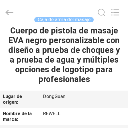
ReWell
Industrial
Group
Limited.
All
Caja de arma del masaje
Rights
Reserved.
Cuerpo de pistola de masaje
HOGAR
Developed
by
ECER
EVA negro personalizable con
PRODUCTOS
diseño a prueba de choques y
a prueba de agua y múltiples
SOBRE
opciones de logotipo para
NOSOTROS
profesionales
VIAJE
Lugar de
DongGuan
origen:
DE
LA
Nombre de la
REWELL
marca:
FÁBRICA