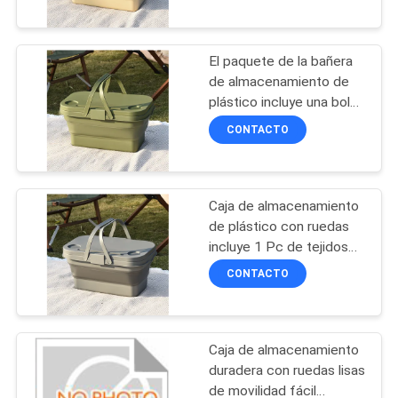
la eficiencia y
CONTROL
accesibilidad del
almacenamiento
El paquete de la bañera
DE
33
de almacenamiento de
CALIDAD
plástico incluye una bolsa
Caso que lleva de
de almacenamiento de
CONTACTO
EVA
tejidos no tejidos
MAPA
perfecta para
almacenamiento y
DEL
transporte seguro de
Caja de almacenamiento
SITIO
carga pesada.
de plástico con ruedas
incluye 1 Pc de tejidos
34
no tejidos Bolsa de
PRIVACY
CONTACTO
almacenamiento de gran
Bolsas para guardar
POLICY
capacidad Organizador
para almacén de oficinas
dinero
Caja de almacenamiento
duradera con ruedas lisas
de movilidad fácil