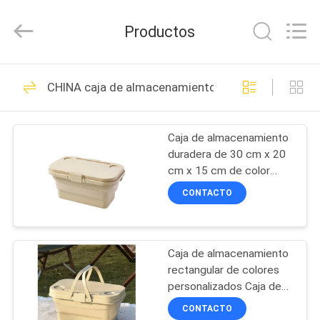
Group
Limited.
All
Productos
Rights
Reserved.
Developed
by
ECER
HOGAR
69
CHINA caja de almacenamiento
EVA Hard Cases
PRODUCTOS
Caja de almacenamiento
duradera de 30 cm x 20
SOBRE
cm x 15 cm de color
NOSOTROS
personalizable diseñada
CONTACTO
para almacenamiento de
espacio y soluciones de
49
VIAJE
transporte duraderas
Caja de almacenamiento
DE
EVA Storage Case
rectangular de colores
LA
personalizados Caja de
almacenamiento apilada
FÁBRICA
CONTACTO
diseñada para maximizar