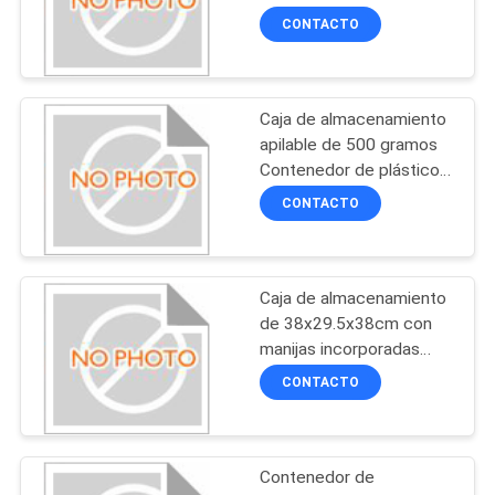
Solución de
CONTACTO
almacenamiento de
carga pesada para
134
almacén
Bolsos del banco de
Caja de almacenamiento
apilable de 500 gramos
la cremallera
Contenedor de plástico
duradero de 30 cm X 20
CONTACTO
cm X 15 cm Ideal para la
organización de
almacenes y oficinas
Caja de almacenamiento
23
de 38x29.5x38cm con
Bolso del lavado del
manijas incorporadas
Solución práctica de
CONTACTO
artículo de tocador
almacenamiento para
organizar inventario y
documentos
Contenedor de