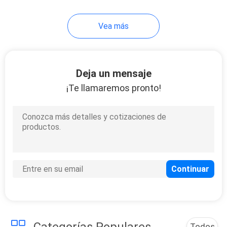
transparente diseñada
46
para almacén y oficina
Vea más
Eva Electronic Case
Deja un mensaje
¡Te llamaremos pronto!
19
Los deportes llevan
la ropa
Todos