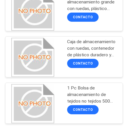
almacenamiento grande
con ruedas, plástico
18
resistente, optimizado
CONTACTO
para almacenamiento en
Bolso de compras
almacén y aplicaciones
de manejo de materiales
de la tela no tejida
Caja de almacenamiento
con ruedas, contenedor
de plástico duradero y
resistente, adecuado
CONTACTO
para organización de
almacenes y
49
necesidades de
bolso impermeable
almacenamiento
1 Pc Bolsa de
industrial
almacenamiento de
de la mochila
tejidos no tejidos 500
gramos Contenedor de
CONTACTO
almacenamiento de
plástico Caja
organizadora