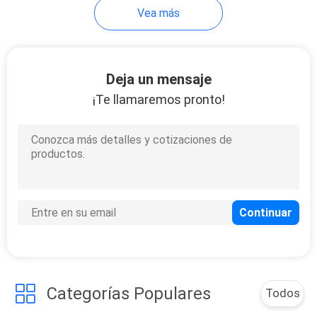
Vea más
18
Bolso de compras
Deja un mensaje
de la tela no tejida
¡Te llamaremos pronto!
48
bolso impermeable
de la mochila
Categorías Populares
Todos