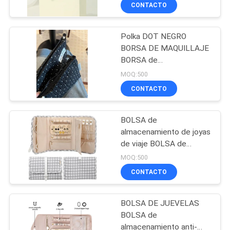
Imprenta de moneda de
CONTACTO
bolsa de llave pequeña
CONTROL
bolsa cuadrada bolsa de
nostalgia
Polka DOT NEGRO
DE
33
BORSA DE MAQUILLAJE
CALIDAD
BORSA de
Caso que lleva de
almacenamiento de
MOQ:500
EVA
cuidado de la piel dulce
MAPA
CONTACTO
BORSA de transporte de
DEL
monedas portátiles
BORSA de viaje Lavado
BOLSA de
SITIO
almacenamiento de joyas
de viaje BOLSA de
34
almacenamiento de joyas
PRIVACY
MOQ:500
de gran tamaño BOLSA
Bolsas para guardar
CONTACTO
POLICY
de libros portátil plegable
BOLSA de joyas de viaje
dinero
BOLSA DE JUEVELAS
BOLSA de
almacenamiento anti-