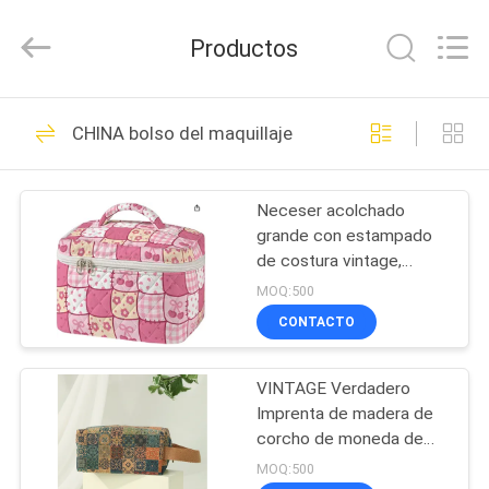
Group
Limited.
All
Productos
Rights
Reserved.
Developed
by
ECER
HOGAR
68
CHINA bolso del maquillaje
EVA Hard Cases
PRODUCTOS
Neceser acolchado
grande con estampado
SOBRE
de costura vintage,
NOSOTROS
estuche de viaje
MOQ:500
cosmético para mujer,
CONTACTO
organizador estético de
49
VIAJE
patchwork para artículos
de tocador con asa,
VINTAGE Verdadero
DE
EVA Storage Case
brochas de cuidado de la
Imprenta de madera de
LA
piel, accesorios
corcho de moneda de
bolso de corteza
FÁBRICA
MOQ:500