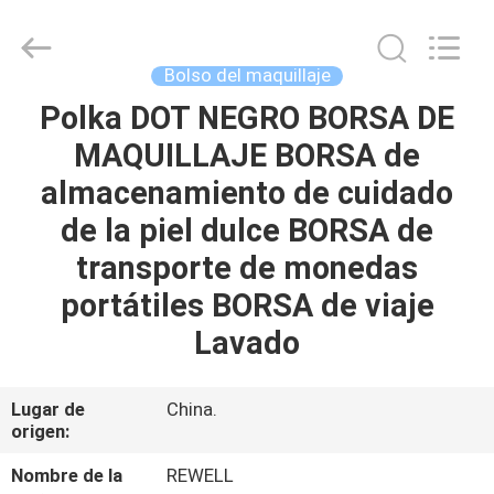
Group
Limited.
All
Rights
Reserved.
Bolso del maquillaje
Developed
by
ECER
Polka DOT NEGRO BORSA DE
HOGAR
MAQUILLAJE BORSA de
PRODUCTOS
almacenamiento de cuidado
de la piel dulce BORSA de
SOBRE
transporte de monedas
NOSOTROS
portátiles BORSA de viaje
Lavado
VIAJE
DE
Lugar de
China.
origen:
LA
FÁBRICA
Nombre de la
REWELL