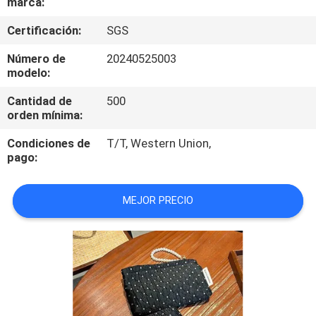
marca:
CONTROL
Certificación:
SGS
DE
Número de
20240525003
modelo:
CALIDAD
Cantidad de
500
orden mínima:
MAPA
Condiciones de
T/T, Western Union,
DEL
pago:
SITIO
MEJOR PRECIO
PRIVACY
POLICY