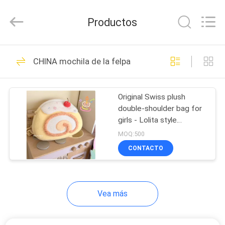
Group
Limited.
All
Productos
Rights
Reserved.
Developed
by
HOGAR
ECER
69
CHINA mochila de la felpa
EVA Hard Cases
PRODUCTOS
Original Swiss plush
double-shoulder bag for
SOBRE
girls - Lolita style
NOSOTROS
handbag, cute and large
MOQ:500
capacity crossbody bag
CONTACTO
49
VIAJE
DE
EVA Storage Case
Vea más
LA
FÁBRICA