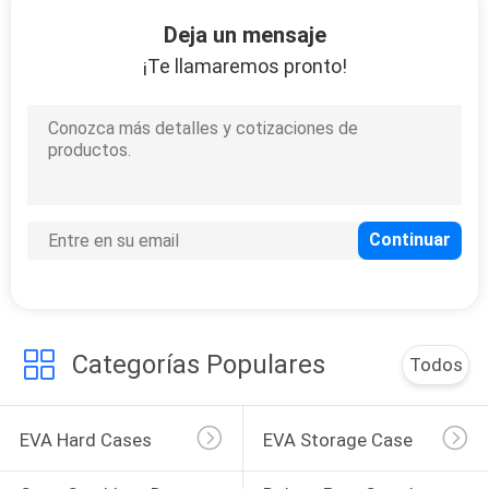
Deja un mensaje
CONTROL
¡Te llamaremos pronto!
DE
33
CALIDAD
Caso que lleva de
EVA
MAPA
DEL
SITIO
34
PRIVACY
Categorías Populares
Todos
Bolsas para guardar
POLICY
dinero
EVA Hard Cases
EVA Storage Case