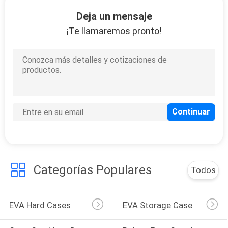
Deja un mensaje
CONTROL
¡Te llamaremos pronto!
DE
33
CALIDAD
Caso que lleva de
EVA
MAPA
DEL
SITIO
34
PRIVACY
Categorías Populares
Todos
Bolsas para guardar
POLICY
dinero
EVA Hard Cases
EVA Storage Case