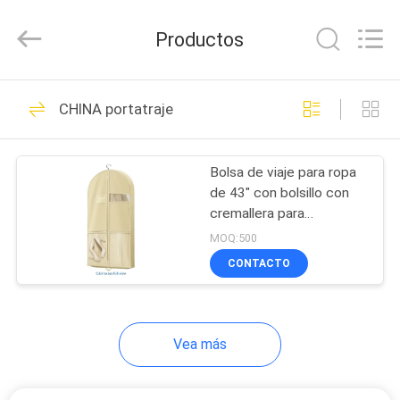
Limited.
All
Rights
Productos
Reserved.
Developed
by
ECER
HOGAR
68
CHINA portatraje
EVA Hard Cases
PRODUCTOS
Bolsa de viaje para ropa
de 43" con bolsillo con
SOBRE
cremallera para
NOSOTROS
accesorios, bolsa
MOQ:500
resistente para trajes,
CONTACTO
esmóquines, vestidos,
49
VIAJE
abrigos, beige, 1 paquete
DE
EVA Storage Case
Vea más
LA
FÁBRICA