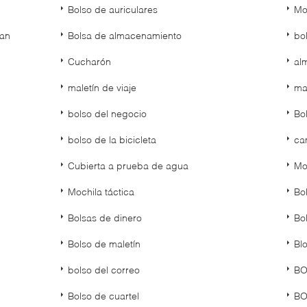
Bolso de auriculares
Mo
tan
Bolsa de almacenamiento
bo
Cucharón
al
maletín de viaje
ma
bolso del negocio
Bo
bolso de la bicicleta
ca
Cubierta a prueba de agua
Mo
Mochila táctica
Bo
Bolsas de dinero
Bo
Bolso de maletín
Bl
bolso del correo
BO
Bolso de cuartel
BO