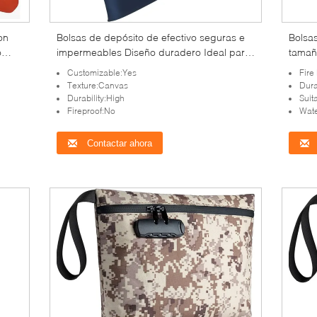
on
Bolsas de depósito de efectivo seguras e
Bolsa
o
impermeables Diseño duradero Ideal para
tamañ
e
empresas que requieren soluciones
resist
Customizable:Yes
Fire
o con
seguras de gestión y depósito de efectivo
efecti
Texture:Canvas
Dura
financ
Durability:High
Suit
Fireproof:No
Wate
Contactar ahora