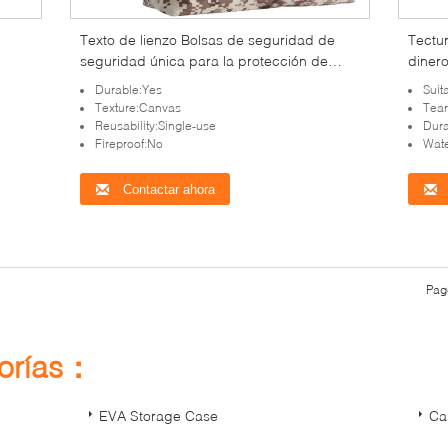
Texto de lienzo Bolsas de seguridad de
Tectu
seguridad única para la protección de
dinero
efectivo y documentos
de efe
Durable:Yes
Suit
diseñ
Texture:Canvas
Tear
minori
Reusability:Single-use
Dura
Fireproof:No
Wate
Contactar ahora
Pag
gorías：
EVA Storage Case
Ca