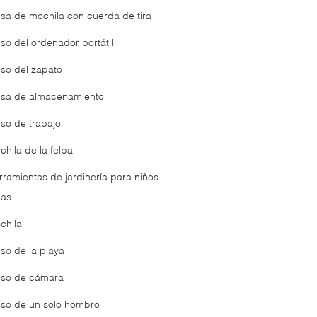
lsa de mochila con cuerda de tira
lso del ordenador portátil
lso del zapato
lsa de almacenamiento
lso de trabajo
chila de la felpa
rramientas de jardinería para niños -
las
chila
lso de la playa
lso de cámara
lso de un solo hombro