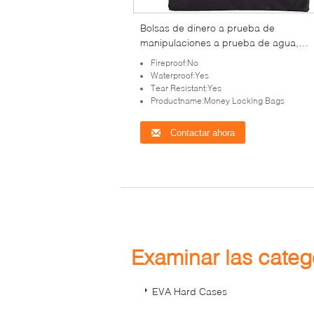
Bolsas de dinero a prueba de
manipulaciones a prueba de agua,
individuales, de alta resistencia, para
Fireproof:No
seguridad de efectivo para banca,
Waterproof:Yes
comercio minorista y transporte
Tear Resistant:Yes
Productname:Money Locking Bags
Contactar ahora
Examinar las cate
EVA Hard Cases