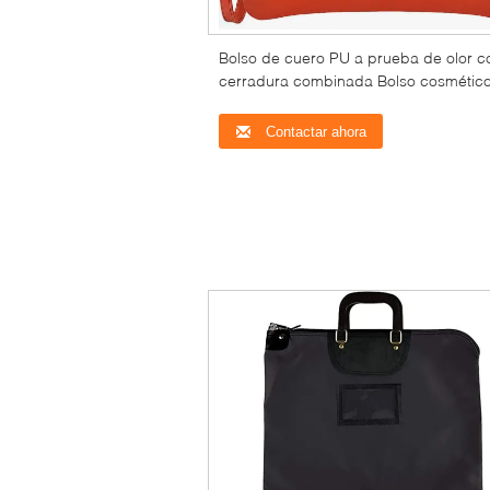
Bolso de cuero PU a prueba de olor c
cerradura combinada Bolso cosmétic
práctico con manija Bolso de dinero d
viaje Bolso de efectivo, bolso bancari
Contactar ahora
cremallera.