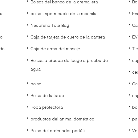
Bolsos del banco de la cremallera
Bo
da
bolso impermeable de la mochila
Ev
Neopreno Tote Bag
Ca
to
Caja de tarjeta de cuero de la cartera
EV
ado
Caja de arma del masaje
Ti
Bolsas a prueba de fuego a prueba de
ca
agua
ce
bolso
Ca
Bolso de la tarde
ca
Ropa protectora
bo
productos del animal doméstico
pa
Bolso del ordenador portátil
Veh