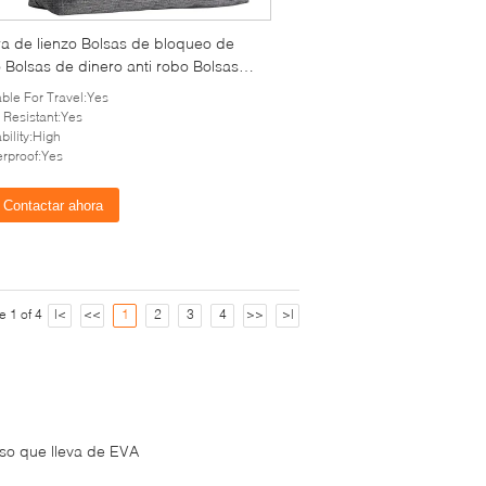
ra de lienzo Bolsas de bloqueo de
 Bolsas de dinero anti robo Bolsas
ctivo seguras Bolsas de efectivo
able For Travel:Yes
adas para bancos Vendedores
 Resistant:Yes
stas y gestión de efectivo
bility:High
rproof:Yes
Contactar ahora
e 1 of 4
|<
<<
1
2
3
4
>>
>|
so que lleva de EVA