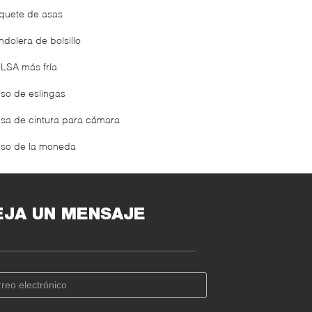
quete de asas
ndolera de bolsillo
LSA más fría
lso de eslingas
lsa de cintura para cámara
lso de la moneda
EJA UN MENSAJE