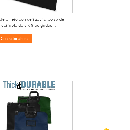
 de dinero con cerradura, bolso de
 cerrable de 5 x 8 pulgadas,
rios de bloqueo Bolso para efectivo,
 pasaportes, medicamentos, tarjetas
Contactar ahora
dito - Negro