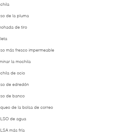
chila
lso de la pluma
mohada de tiro
leta
lso más fresco impermeable
minar la mochila
chila de ocio
lso de edredón
lso de banco
oqueo de la bolsa de correo
LSO de agua
LSA más fría