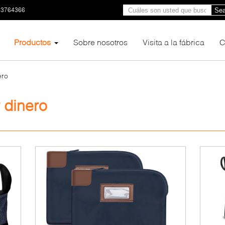
23764366
Sea
Productos
Sobre nosotros
Visita a la fábrica
C
ero
 dinero