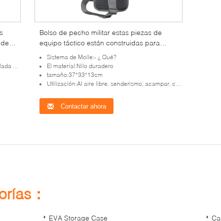
s
Bolso de pecho militar estas piezas de
 de
equipo táctico están construidas para
durar, ofreciendo una combinación
Sistema de Molle:- ¿ Qué?
perfecta de durabilidad, funcionalidad y
 en 3D
El material:Nilo duradero
estilo.
tamaño:37*33*13cm
Utilización:Al aire libre, senderismo, acampar, caminar
Contactar ahora
gorías：
EVA Storage Case
Ca