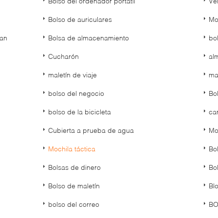
Bolso del ordenador portátil
Veh
Bolso de auriculares
Mo
tan
Bolsa de almacenamiento
bo
Cucharón
al
maletín de viaje
ma
bolso del negocio
Bo
bolso de la bicicleta
ca
Cubierta a prueba de agua
Mo
Mochila táctica
Bo
Bolsas de dinero
Bo
Bolso de maletín
Bl
bolso del correo
BO