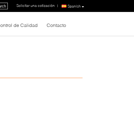
Solicitar una cotización
|
rch
Spanish
ontrol de Calidad
Contacto