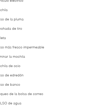
ículo eléctrico
chila
lso de la pluma
mohada de tiro
leta
lso más fresco impermeable
minar la mochila
chila de ocio
lso de edredón
lso de banco
oqueo de la bolsa de correo
LSO de agua