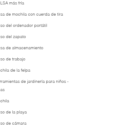
LSA más fría
lsa de mochila con cuerda de tira
lso del ordenador portátil
lso del zapato
lsa de almacenamiento
lso de trabajo
chila de la felpa
rramientas de jardinería para niños -
las
chila
lso de la playa
lso de cámara