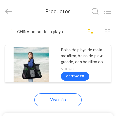
Group
Limited.
All
Productos
Rights
Reserved.
Developed
by
HOGAR
ECER
69
CHINA bolso de la playa
EVA Hard Cases
PRODUCTOS
Bolsa de playa de malla
metálica, bolsa de playa
SOBRE
grande, con bolsillos con
NOSOTROS
cremallera, adecuada
MOQ:500
para bolsas de piscina
CONTACTO
familiares, esencial para
49
VIAJE
juguetes y vacaciones
DE
EVA Storage Case
Vea más
LA
FÁBRICA