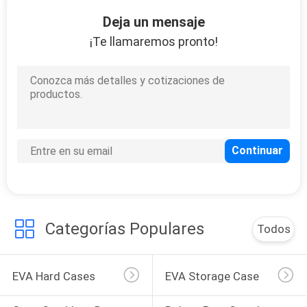
Deja un mensaje
CONTROL
¡Te llamaremos pronto!
DE
33
CALIDAD
Caso que lleva de
EVA
MAPA
DEL
SITIO
34
PRIVACY
Categorías Populares
Todos
Bolsas para guardar
POLICY
dinero
EVA Hard Cases
EVA Storage Case