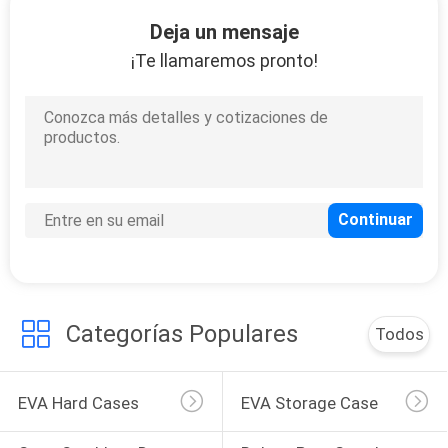
Deja un mensaje
CONTROL
¡Te llamaremos pronto!
DE
33
CALIDAD
Caso que lleva de
EVA
MAPA
DEL
SITIO
34
PRIVACY
Categorías Populares
Todos
Bolsas para guardar
POLICY
dinero
EVA Hard Cases
EVA Storage Case