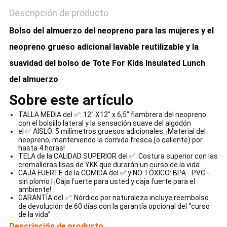
Descripción de producto
Bolso del almuerzo del neopreno para las mujeres y el
neopreno grueso adicional lavable reutilizable y la
suavidad del bolso de Tote For Kids Insulated Lunch
del almuerzo
Sobre este artículo
TALLA MEDIA del ✅: 12" X12” x 6,5" fiambrera del neopreno
con el bolsillo lateral y la sensación suave del algodón
el ✅ AISLÓ: 5 milímetros gruesos adicionales. ¡Material del
neopreno, manteniendo la comida fresca (o caliente) por
hasta 4 horas!
TELA de la CALIDAD SUPERIOR del ✅: Costura superior con las
cremalleras lisas de YKK que durarán un curso de la vida.
CAJA FUERTE de la COMIDA del ✅ y NO TÓXICO: BPA - PVC -
sin plomo | ¡Caja fuerte para usted y caja fuerte para el
ambiente!
GARANTÍA del ✅: Nórdico por naturaleza incluye reembolso
de devolución de 60 días con la garantía opcional del “curso
de la vida”
Descripción de producto