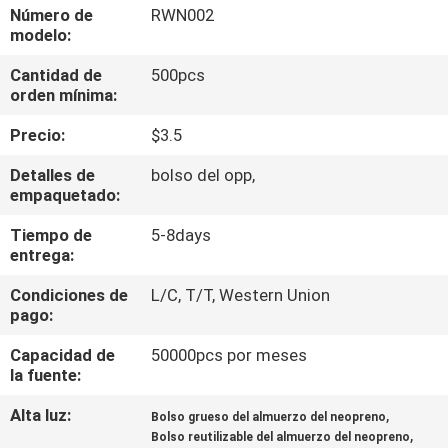
Número de
RWN002
modelo:
CONTROL
Cantidad de
500pcs
DE
orden mínima:
CALIDAD
Precio:
$3.5
MAPA
Detalles de
bolso del opp,
empaquetado:
DEL
Tiempo de
5-8days
SITIO
entrega:
Condiciones de
L/C, T/T, Western Union
PRIVACY
pago:
POLICY
Capacidad de
50000pcs por meses
la fuente:
Alta luz:
,
Bolso grueso del almuerzo del neopreno
,
Bolso reutilizable del almuerzo del neopreno