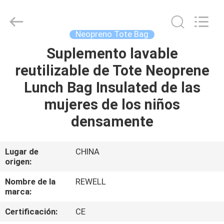
ReWell
Industrial
Group
Limited.
All
Neopreno Tote Bag
Rights
Reserved.
Developed
Suplemento lavable
HOGAR
by
ECER
reutilizable de Tote Neoprene
PRODUCTOS
Lunch Bag Insulated de las
mujeres de los niños
SOBRE
densamente
NOSOTROS
Lugar de
CHINA
origen:
VIAJE
DE
Nombre de la
REWELL
marca:
LA
Certificación:
CE
FÁBRICA