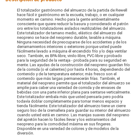
El totalizador gastrónomo del almuerzo de la partida de Rewell
hace fácil ir gastrónomo en la escuela, trabajo, o en cualquier
momento en camino. Hecho para la gente ambientalmente
consciente que quiere reducir la basura y considerado el patrón
oro entre los totalizadores aislados reutilizables del almuerzo.
Este totalizador de tamano medio, elástico del almuerzo del
neopreno se hace del neopreno durable, lavable a máquina.
Ninguna necesidad de preocuparse de los accidentes y de los
derramamientos interiores o exteriores porque usted puede
fácilmente lavado a máquina él encendido frío y lo deja ventilar
seco. También, es BPA-libre, vinilo-libre, PVC-libre y probado
para la seguridad de la ventaja - probada para su seguridad en
mente. Las ayudas de la construcción del neopreno guardan frío
de la comida (o el calientes) por hasta 4 horas, dependiendo del
contenido y de la temperatura exterior; más fresco son el
contenido que más largas permanecerán frías. También, el
material del neopreno permite que el totalizador del almuerzo se
amplíe para caber una variedad de comida y de envases de
bebidas con una parte inferior plana para sentarse verticalmente.
Este totalizador embala más que usted pensaría pero podría
todavía doblar completamente para tomar menos espacio y
tienda fácilmente. Este totalizador del almuerzo tiene un cierre
seguro liso de la cremallera para guardar su interior del almuerzo
cuando usted está en camino. Las manijas suaves del neopreno
del apretón hacen lo fáciles llevar y los estiramientos del
neopreno para la comodidad máxima en sus fingeres.
Disponible en una variedad de colores y de modelos de la
diversión.