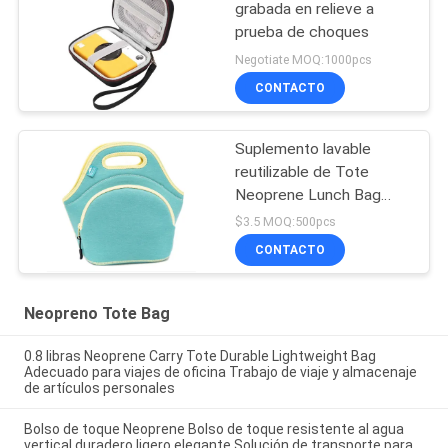
grabada en relieve a
prueba de choques
Negotiate MOQ:1000pcs
CONTACTO
Suplemento lavable
reutilizable de Tote
Neoprene Lunch Bag
Insulated de las mujeres
$3.5 MOQ:500pcs
de los niños densamente
CONTACTO
Neopreno Tote Bag
0.8 libras Neoprene Carry Tote Durable Lightweight Bag
Adecuado para viajes de oficina Trabajo de viaje y almacenaje
de artículos personales
Bolso de toque Neoprene Bolso de toque resistente al agua
vertical duradero ligero elegante Solución de transporte para