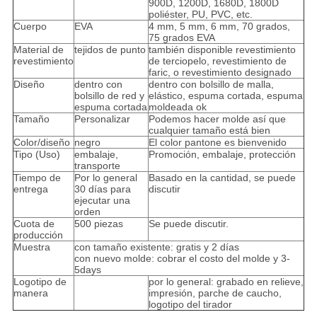
900D, 1200D, 1680D, 1800D
poliéster, PU, PVC, etc.
Cuerpo
EVA
4 mm, 5 mm, 6 mm, 70 grados,
75 grados EVA
Material de
tejidos de punto
también disponible revestimiento
revestimiento
de terciopelo, revestimiento de
faric, o revestimiento designado
Diseño
dentro con
dentro con bolsillo de malla,
bolsillo de red y
elástico, espuma cortada, espuma
espuma cortada
moldeada ok
Tamaño
Personalizar
Podemos hacer molde así que
cualquier tamaño está bien
Color/diseño
negro
El color pantone es bienvenido
Tipo (Uso)
embalaje,
Promoción, embalaje, protección
transporte
Tiempo de
Por lo general
Basado en la cantidad, se puede
entrega
30 días para
discutir
ejecutar una
orden
Cuota de
500 piezas
Se puede discutir.
producción
Muestra
con tamaño existente: gratis y 2 días
con nuevo molde: cobrar el costo del molde y 3-
5days
Logotipo de
por lo general: grabado en relieve,
manera
impresión, parche de caucho,
logotipo del tirador