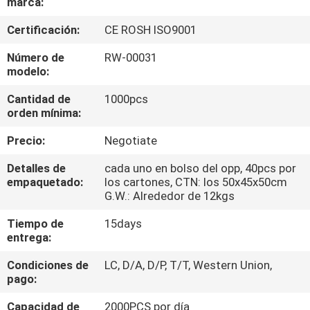
marca:
CONTROL
Certificación:
CE ROSH ISO9001
DE
Número de
RW-00031
modelo:
CALIDAD
Cantidad de
1000pcs
orden mínima:
MAPA
Precio:
Negotiate
DEL
SITIO
Detalles de
cada uno en bolso del opp, 40pcs por
empaquetado:
los cartones, CTN: los 50x45x50cm
G.W.: Alrededor de 12kgs
PRIVACY
Tiempo de
15days
POLICY
entrega:
Condiciones de
LC, D/A, D/P, T/T, Western Union,
pago:
Capacidad de
2000PCS por día