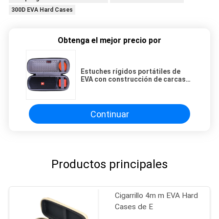
300D EVA Hard Cases
Obtenga el mejor precio por
Estuches rígidos portátiles de
EVA con construcción de carcasa
dura, forro de terciopelo y
opciones de tamaño
personalizadas para
almacenamiento protector en
Continuar
viajes
Productos principales
Cigarrillo 4m m EVA Hard
Cases de E