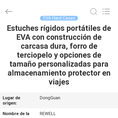
Group
Limited.
All
Rights
Reserved.
EVA Hard Cases
Developed
by
Estuches rígidos portátiles de
HOGAR
ECER
EVA con construcción de
PRODUCTOS
carcasa dura, forro de
terciopelo y opciones de
SOBRE
tamaño personalizadas para
NOSOTROS
almacenamiento protector en
viajes
VIAJE
DE
Lugar de
DongGuan
origen:
LA
FÁBRICA
Nombre de la
REWELL