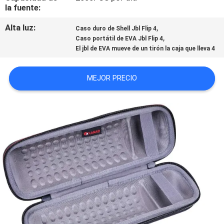
la fuente:
Alta luz:
,
Caso duro de Shell Jbl Flip 4
,
Caso portátil de EVA Jbl Flip 4
El jbl de EVA mueve de un tirón la caja que lleva 4
MEJOR PRECIO