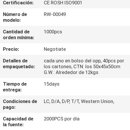
Certificación:
CE ROSH ISO9001
CONTROL
Número de
RW-00049
modelo:
DE
Cantidad de
1000pcs
CALIDAD
orden mínima:
Precio:
Negotiate
MAPA
DEL
Detalles de
cada uno en bolso del opp, 40pcs por
empaquetado:
los cartones, CTN: los 50x45x50cm
SITIO
G.W.: Alrededor de 12kgs
Tiempo de
15days
PRIVACY
entrega:
POLICY
Condiciones de
LC, D/A, D/P, T/T, Western Union,
pago:
Capacidad de
2000PCS por día
la fuente: