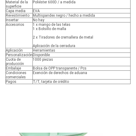
Material de la
Poliéster 600D / a medida
superficie
Capa media
EVA
Revestimiento
Multispandex negro / hecho a medida
Insertar
No hay
Accesorios
1 x mango de las telas
1 x Bolsillo de malla
2 x Tiradores de cremallera de metal
Aplicación de la cerradura
Aplicación
Herramientas
Personalización
Disponible
Cuota de
1000 piezas
producción
Embalaje
Bolsa de OPP transparente / Pcs
Condiciones
Exención de derechos de aduana
comerciales
Pagos
T/T, tarjeta de crédito