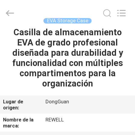
Industrial
Group
Limited.
All
Rights
EVA Storage Case
Reserved.
Developed
Casilla de almacenamiento
HOGAR
by
ECER
EVA de grado profesional
PRODUCTOS
diseñada para durabilidad y
funcionalidad con múltiples
SOBRE
compartimentos para la
NOSOTROS
organización
VIAJE
Lugar de
DongGuan
origen:
DE
LA
Nombre de la
REWELL
marca:
FÁBRICA