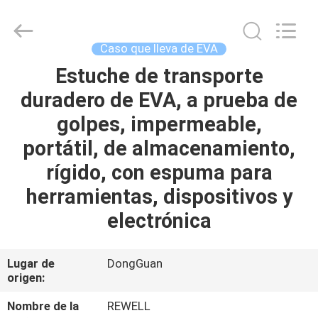
Industrial
Group
Limited.
All
Rights
Caso que lleva de EVA
Reserved.
Developed
by
Estuche de transporte
HOGAR
ECER
duradero de EVA, a prueba de
PRODUCTOS
golpes, impermeable,
portátil, de almacenamiento,
SOBRE
rígido, con espuma para
NOSOTROS
herramientas, dispositivos y
electrónica
VIAJE
DE
Lugar de
DongGuan
origen:
LA
FÁBRICA
Nombre de la
REWELL