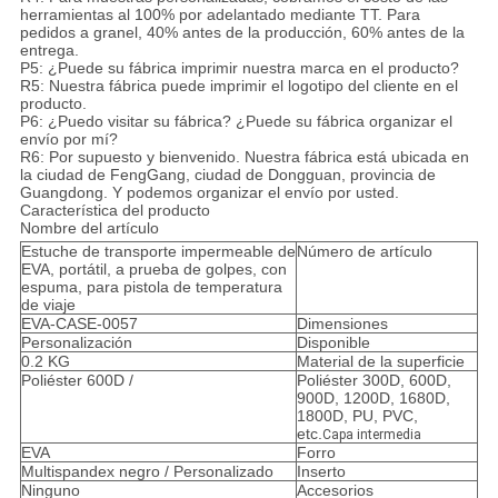
herramientas al 100% por adelantado mediante TT. Para
pedidos a granel, 40% antes de la producción, 60% antes de la
entrega.
P5: ¿Puede su fábrica imprimir nuestra marca en el producto?
R5: Nuestra fábrica puede imprimir el logotipo del cliente en el
producto.
P6: ¿Puedo visitar su fábrica? ¿Puede su fábrica organizar el
envío por mí?
R6: Por supuesto y bienvenido. Nuestra fábrica está ubicada en
la ciudad de FengGang, ciudad de Dongguan, provincia de
Guangdong. Y podemos organizar el envío por usted.
Característica del producto
Nombre del artículo
Estuche de transporte impermeable de
Número de artículo
EVA, portátil, a prueba de golpes, con
espuma, para pistola de temperatura
de viaje
EVA-CASE-0057
Dimensiones
Personalización
Disponible
0.2 KG
Material de la superficie
Poliéster 600D /
Poliéster 300D, 600D,
900D, 1200D, 1680D,
1800D, PU, PVC,
etc.
Capa intermedia
EVA
Forro
Multispandex negro / Personalizado
Inserto
Ninguno
Accesorios