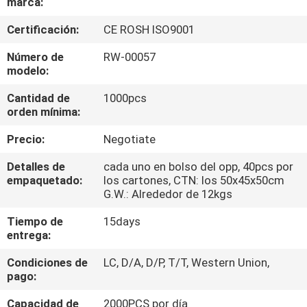
marca:
CONTROL
Certificación:
CE ROSH ISO9001
DE
Número de
RW-00057
modelo:
CALIDAD
Cantidad de
1000pcs
orden mínima:
MAPA
Precio:
Negotiate
DEL
SITIO
Detalles de
cada uno en bolso del opp, 40pcs por
empaquetado:
los cartones, CTN: los 50x45x50cm
G.W.: Alrededor de 12kgs
PRIVACY
Tiempo de
15days
POLICY
entrega:
Condiciones de
LC, D/A, D/P, T/T, Western Union,
pago:
Capacidad de
2000PCS por día