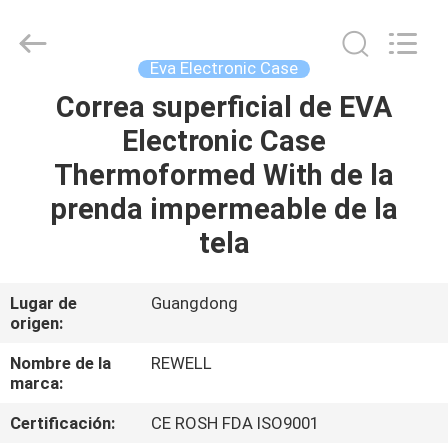
Industrial
Group
Limited.
All
Rights
Eva Electronic Case
Reserved.
Developed
Correa superficial de EVA
HOGAR
by
ECER
Electronic Case
PRODUCTOS
Thermoformed With de la
prenda impermeable de la
SOBRE
tela
NOSOTROS
Lugar de
Guangdong
origen:
VIAJE
DE
Nombre de la
REWELL
marca:
LA
Certificación:
CE ROSH FDA ISO9001
FÁBRICA