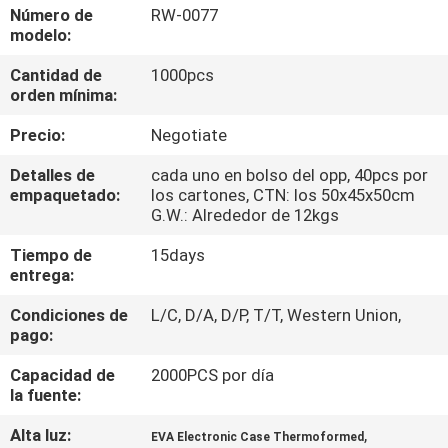
Número de
RW-0077
modelo:
CONTROL
Cantidad de
1000pcs
DE
orden mínima:
CALIDAD
Precio:
Negotiate
MAPA
Detalles de
cada uno en bolso del opp, 40pcs por
empaquetado:
los cartones, CTN: los 50x45x50cm
DEL
G.W.: Alrededor de 12kgs
SITIO
Tiempo de
15days
entrega:
PRIVACY
Condiciones de
L/C, D/A, D/P, T/T, Western Union,
pago:
POLICY
Capacidad de
2000PCS por día
la fuente:
Alta luz:
,
EVA Electronic Case Thermoformed