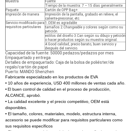
Muestra
Fuente
Tiempo de la muestra: 7 – 15 días generalmente
Paquete
Cartón de OPP Bag+
Impresión de manera
Impresión de la pantalla, grabado en relieve, el
caliente-presionar, etc.
Servicio modificado para
1.OEM es agradable
requisitos particulares
tamaños 2.Changeable y colores según como su
petición.
estilos del diseño 3.Can según su dibujo y petición
o hacer productos según su muestra original.
4.Good calidad, precio barato, buen servicio y
después del servicio.
Capacidad de la fuente: 50000 pedazos/pedazos por mes
Empaquetado y entrega
Detalles de empaquetado: Caja de la bolsa de poliéster/de
regalo/cartón de papel
Puerto: MANDO Shenzhen
Fabricante especializado en los productos de EVA
• 10 años de experiencia, USD 400 millones de ventas cada año.
•
El buen control de calidad en el proceso de producción,
ALCANCE, aprobó.
• La calidad excelente y el precio competitivo, OEM está
disponibles.
• El tamaño, colores, materiales, modelo, estructura interna,
accesorio se puede modificar para requisitos particulares como
sus requisitos específicos