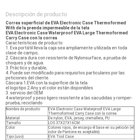
Descripción de producto
Correa superficial de EVA Electronic Case Thermoformed
With de la prenda impermeable de la tela
EVA Electronic Case Waterproof EVA Large Thermoformed
Carry Case con la correa
Características de producto:
1. Eva portátil lleva la caja sea ampliamente utilizada en toda
clase de campo;
2. Cáscara dura con resistente de Nylonsurface, a prueba de
choques y de agua.
3. Práctico y durable;
4. Puede ser modificado para requisitos particulares por las
peticiones del cliente.
Cáscara 1.EVA con la superficie de la tela
el logotipo 2.Any y el color están disponibles
3. servicio del OEM
4.waterproof y peso ligero resistente a las sacudidas y romper-
prueba, reciclando
Nombre de producto
EVA Electronic Case Waterproof EVA Large
Thermoformed Carry Case con la correa
Material
De nylon, EVA, jersey, cremallera, PU
Tamaño
LOS 37X27X16CM
Color
Colores rojos, de encargo él base en su petición (el
color de Pantone es aceptable)
Tipo (uso)
EVA Tool Case