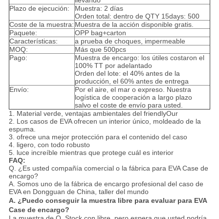
llevando
Plazo de ejecución:
Muestra: 2 días
Orden total: dentro de QTY 15days: 500
Coste de la muestra:
Muestra de la acción disponible gratis.
Paquete:
OPP bag+carton
Características:
a prueba de choques, impermeable
MOQ:
Más que 500pcs
Pago:
Muestra de encargo: los útiles costaron el
100% TT por adelantado
Orden del lote: el 40% antes de la
producción, el 60% antes de entrega
Envío:
Por el aire, el mar o expreso. Nuestra
logística de cooperación a largo plazo
salvo el coste de envío para usted.
1. Material verde, ventajas ambientales del friendlyOur
2. Los casos de EVA ofrecen un interior único, moldeado de la
espuma.
3. ofrece una mejor protección para el contenido del caso
4. ligero, con todo robusto
5. luce increíble mientras que protege cuál es interior
FAQ:
Q. ¿Es usted compañía comercial o la fábrica para EVA Case de
encargo?
A. Somos uno de la fábrica de encargo profesional del caso de
EVA en Dongguan de China, taller del mundo
A. ¿Puedo conseguir la muestra libre para evaluar para EVA
Case de encargo?
La muestra de Q. Stock con libre, pero espera que usted podría