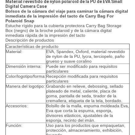
Material revestido de nylon polaroid de la PU de EVA Small
Digital Camera Case
Bolsos de la cámara del viaje para caminar la cámara digital
inmediata de la impresión del tacto de Carry Bag For
Polaroid Snap
Estuche rígido para la cubierta protectora Carry Bag Storage
Box (negro) de la broche polaroid y de la cámara digital
inmediata rápida de la impresión del tacto
Descripción de productos
Características de producto
Material:
EVA, Spandex, Oxford, material revestido
de nylon de la PU, lycra, terciopelo, paño
grueso y suave coralino
Dimensión interna:
Puede ser modificado para requisitos
particulares
Color/logotipo/forma:
Recepción modificada para requisitos
particulares
Manera del logotipo:
Grabando en relieve, debossing, sellado
plateado de metal, caliente, placa de
goma, pantalla de seda, tirador de la
cremallera, etiqueta de la tela, bordado.
Accesorios:
Bolsillo de la malla, espuma moldeada Eva,
Eva que corta la espuma, esponja,
divisores elásticos, ajustables de la
esponja, recinto del imán.
Función:
Uso para los productos que empaquetan,
protección, almacenamiento, exhibición,