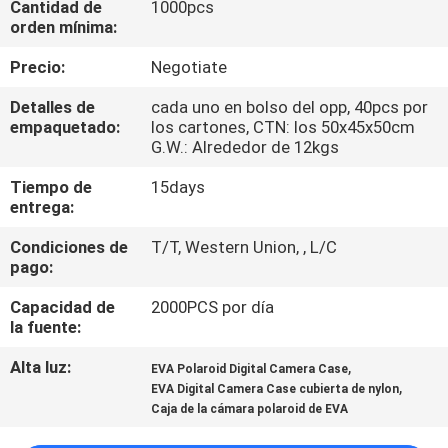
Cantidad de
1000pcs
orden mínima:
CONTROL
Precio:
Negotiate
DE
Detalles de
cada uno en bolso del opp, 40pcs por
CALIDAD
empaquetado:
los cartones, CTN: los 50x45x50cm
G.W.: Alrededor de 12kgs
MAPA
Tiempo de
15days
entrega:
DEL
SITIO
Condiciones de
T/T, Western Union, , L/C
pago:
PRIVACY
Capacidad de
2000PCS por día
la fuente:
POLICY
Alta luz:
,
EVA Polaroid Digital Camera Case
,
EVA Digital Camera Case cubierta de nylon
Caja de la cámara polaroid de EVA