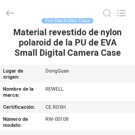
Industrial
Group
Limited.
All
Rights
Eva Electronic Case
Reserved.
Developed
Material revestido de nylon
HOGAR
by
ECER
polaroid de la PU de EVA
PRODUCTOS
Small Digital Camera Case
SOBRE
Lugar de
DongGuan
origen:
NOSOTROS
Nombre de la
REWELL
marca:
VIAJE
Certificación:
CE ROSH
DE
LA
Número de
RW-00108
modelo:
FÁBRICA