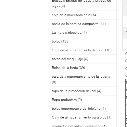
Bolsas a prueba de fuego a prueba de
agua
(4)
caja de almacenamiento
(14)
cesta de la comida campestre
(11)
La maleta eléctrica
(1)
bolso
(133)
Caja de almacenamiento del reloj
(16)
bolso del maquillaje
(6)
Bolso de la tarde
(39)
caja de almacenamiento de la joyería
(8)
ropa de la protección del sol
(4)
Ropa protectora
(2)
bolso impermeable del teléfono
(1)
Caja de almacenamiento para ojos
(1)
productos del animal doméstico
(1)