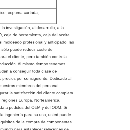
ástico, espuma cortada,
 investigación, al desarrollo, a la 
D, caja de herramienta, caja del aceite 
l moldeado profesional y anticipado, las 
 sólo puede reducir coste de 
ra el cliente, pero también controla 
roducción. Al mismo tiempo tenemos 
dan a conseguir toda clase de 
s precios por consiguiente. Dedicado al 
, nuestros miembros del personal 
rar la satisfacción del cliente completa. 
y regiones Europa, Norteamérica, 
ida a pedidos del OEM y del ODM. Si 
la ingeniería para su uso, usted puede 
requisitos de la compra de componentes. 
l mundo para establecer relaciones de 