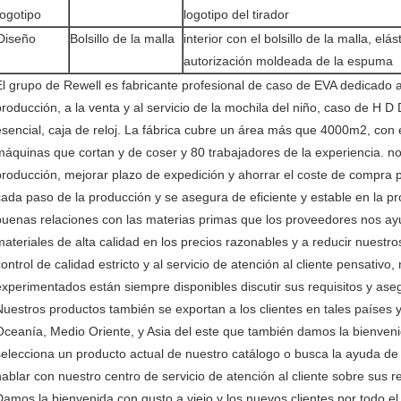
logotipo
logotipo del tirador
Diseño
Bolsillo de la malla
interior con el bolsillo de la malla, el
autorización moldeada de la espuma
El grupo de Rewell es fabricante profesional de caso de EVA dedicado a la
producción, a la venta y al servicio de la mochila del niño, caso de H D 
esencial, caja de reloj. La fábrica cubre un área más que 4000m2, con e
máquinas que cortan y de coser y 80 trabajadores de la experiencia. no
producción, mejorar plazo de expedición y ahorrar el coste de compra pa
cada paso de la producción y se asegura de eficiente y estable en la p
buenas relaciones con las materias primas que los proveedores nos ayu
materiales de alta calidad en los precios razonables y a reducir nuestro
control de calidad estricto y al servicio de atención al cliente pensativo
experimentados están siempre disponibles discutir sus requisitos y asegu
Nuestros productos también se exportan a los clientes en tales países 
Oceanía, Medio Oriente, y Asia del este que también damos la bienven
selecciona un producto actual de nuestro catálogo o busca la ayuda de 
hablar con nuestro centro de servicio de atención al cliente sobre sus 
Damos la bienvenida con gusto a viejo y los nuevos clientes por todo e