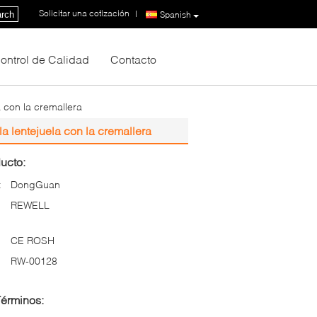
Solicitar una cotización
|
rch
Spanish
ontrol de Calidad
Contacto
 con la cremallera
a lentejuela con la cremallera
ucto:
:
DongGuan
REWELL
CE ROSH
RW-00128
Términos: