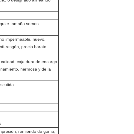
faric, o designado alineando
lquier tamaño somos
eño impermeable, nuevo,
ti-rasgón, precio barato,
a calidad, caja dura de encargo
acenamiento, hermosa y de la
iscutido
s
impresión, remiendo de goma,