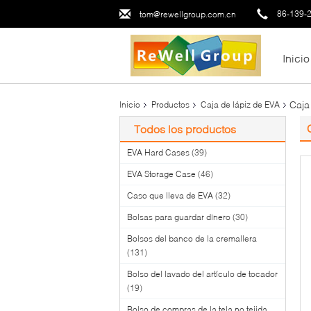
86-139-
tom@rewellgroup.com.cn
Inicio
Caja
Inicio
Productos
Caja de lápiz de EVA
Todos los productos
EVA Hard Cases
(39)
EVA Storage Case
(46)
Caso que lleva de EVA
(32)
Bolsas para guardar dinero
(30)
Bolsos del banco de la cremallera
(131)
Bolso del lavado del artículo de tocador
(19)
Bolso de compras de la tela no tejida