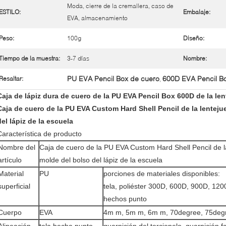
Moda, cierre de la cremallera, caso de
ESTILO:
Embalaje:
EVA, almacenamiento
Peso:
100g
Diseño:
Tiempo de la muestra:
3-7 días
Nombre:
PU EVA Pencil Box de cuero
600D EVA Pencil B
Resaltar:
,
Caja de lápiz dura de cuero de la PU EVA Pencil Box 600D de la len
Caja de cuero de la PU EVA Custom Hard Shell Pencil de la lentejue
del lápiz de la escuela
Característica de producto
Nombre del
Caja de cuero de la PU EVA Custom Hard Shell Pencil de la
artículo
molde del bolso del lápiz de la escuela
Material
PU
porciones de materiales disponibles:
superficial
tela, poliéster 300D, 600D, 900D, 12
hechos punto
Cuerpo
EVA
4m m, 5m m, 6m m, 70degree, 75deg