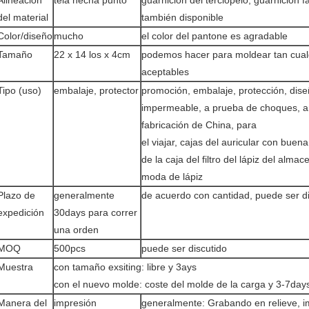
Alineación
tela hecha punto
guarnición del terciopelo, guarnición 
del material
también disponible
Color/diseño
mucho
el color del pantone es agradable
Tamaño
22 x 14 los x 4cm
podemos hacer para moldear tan cua
aceptables
Tipo (uso)
embalaje, protector
promoción, embalaje, protección, dis
impermeable, a prueba de choques, an
fabricación de China, para
el viajar, cajas del auricular con buen
de la caja del filtro del lápiz del alm
moda de lápiz
Plazo de
generalmente
de acuerdo con cantidad, puede ser d
expedición
30days para correr
una orden
MOQ
500pcs
puede ser discutido
Muestra
con tamaño exsiting: libre y 3ays
con el nuevo molde: coste del molde de la carga y 3-7day
Manera del
impresión
generalmente: Grabando en relieve, 