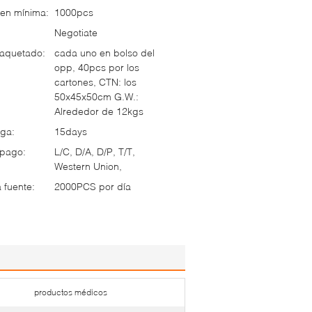
en mínima:
1000pcs
Negotiate
paquetado:
cada uno en bolso del
opp, 40pcs por los
cartones, CTN: los
50x45x50cm G.W.:
Alrededor de 12kgs
ga:
15days
 pago:
L/C, D/A, D/P, T/T,
Western Union,
 fuente:
2000PCS por día
productos médicos