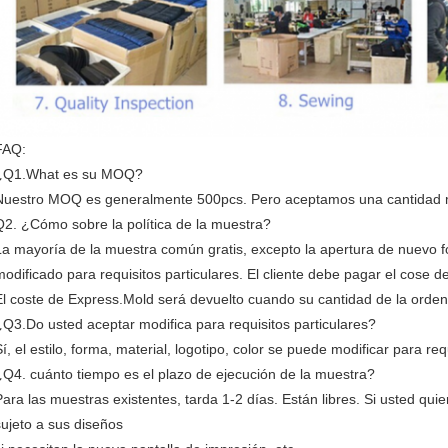
FAQ:
¿Q1.What es su MOQ?
Nuestro MOQ es generalmente 500pcs. Pero aceptamos una cantidad m
Q2. ¿Cómo sobre la política de la muestra?
La mayoría de la muestra común gratis, excepto la apertura de nuevo f
modificado para requisitos particulares. El cliente debe pagar el cose 
El coste de Express.Mold será devuelto cuando su cantidad de la orden
¿Q3.Do usted aceptar modifica para requisitos particulares?
Sí, el estilo, forma, material, logotipo, color se puede modificar para re
¿Q4. cuánto tiempo es el plazo de ejecución de la muestra?
Para las muestras existentes, tarda 1-2 días. Están libres. Si usted quie
sujeto a sus diseños