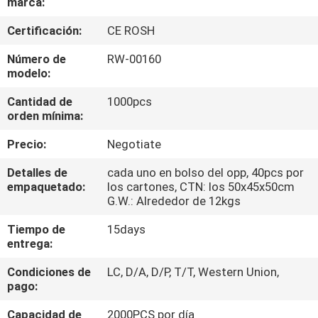
marca:
CONTROL
Certificación:
CE ROSH
DE
Número de
RW-00160
modelo:
CALIDAD
Cantidad de
1000pcs
orden mínima:
MAPA
Precio:
Negotiate
DEL
SITIO
Detalles de
cada uno en bolso del opp, 40pcs por
empaquetado:
los cartones, CTN: los 50x45x50cm
G.W.: Alrededor de 12kgs
PRIVACY
Tiempo de
15days
POLICY
entrega:
Condiciones de
LC, D/A, D/P, T/T, Western Union,
pago:
Capacidad de
2000PCS por día