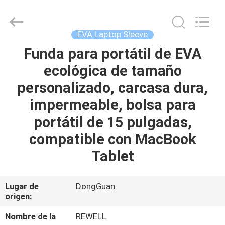
Industrial
Group
Limited.
All
Rights
EVA Laptop Sleeve
Reserved.
Developed
by
Funda para portátil de EVA
HOGAR
ECER
ecológica de tamaño
PRODUCTOS
personalizado, carcasa dura,
impermeable, bolsa para
SOBRE
portátil de 15 pulgadas,
NOSOTROS
compatible con MacBook
Tablet
VIAJE
DE
Lugar de
DongGuan
origen:
LA
FÁBRICA
Nombre de la
REWELL