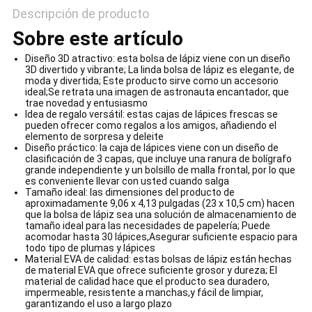
Descripción de producto
Sobre este artículo
Diseño 3D atractivo: esta bolsa de lápiz viene con un diseño
3D divertido y vibrante; La linda bolsa de lápiz es elegante, de
moda y divertida; Este producto sirve como un accesorio
ideal;Se retrata una imagen de astronauta encantador, que
trae novedad y entusiasmo
Idea de regalo versátil: estas cajas de lápices frescas se
pueden ofrecer como regalos a los amigos, añadiendo el
elemento de sorpresa y deleite
Diseño práctico: la caja de lápices viene con un diseño de
clasificación de 3 capas, que incluye una ranura de bolígrafo
grande independiente y un bolsillo de malla frontal, por lo que
es conveniente llevar con usted cuando salga
Tamaño ideal: las dimensiones del producto de
aproximadamente 9,06 x 4,13 pulgadas (23 x 10,5 cm) hacen
que la bolsa de lápiz sea una solución de almacenamiento de
tamaño ideal para las necesidades de papelería; Puede
acomodar hasta 30 lápices,Asegurar suficiente espacio para
todo tipo de plumas y lápices
Material EVA de calidad: estas bolsas de lápiz están hechas
de material EVA que ofrece suficiente grosor y dureza; El
material de calidad hace que el producto sea duradero,
impermeable, resistente a manchas,y fácil de limpiar,
garantizando el uso a largo plazo