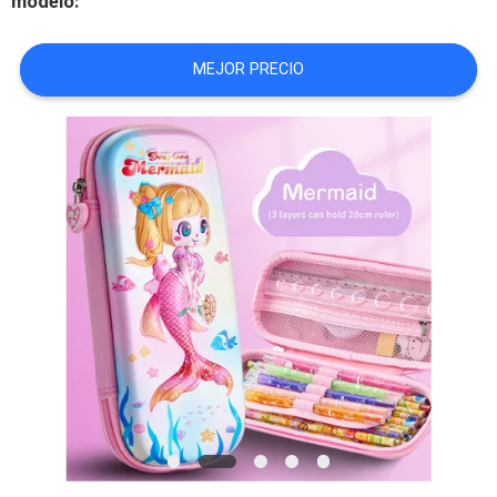
modelo:
CONTROL
MEJOR PRECIO
DE
CALIDAD
MAPA
DEL
SITIO
PRIVACY
POLICY