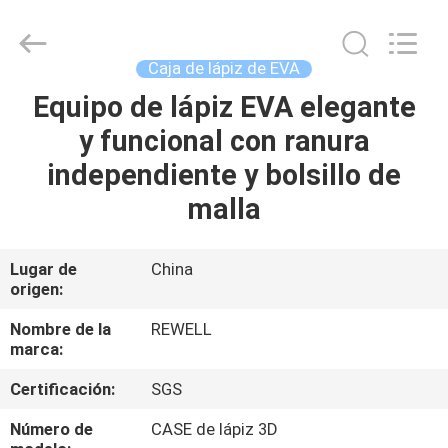
Group
Limited.
All
Rights
Reserved.
Caja de lápiz de EVA
Developed
by
Equipo de lápiz EVA elegante
HOGAR
ECER
y funcional con ranura
PRODUCTOS
independiente y bolsillo de
malla
SOBRE
NOSOTROS
Lugar de
China
origen:
VIAJE
Nombre de la
REWELL
marca:
DE
Certificación:
SGS
LA
FÁBRICA
Número de
CASE de lápiz 3D