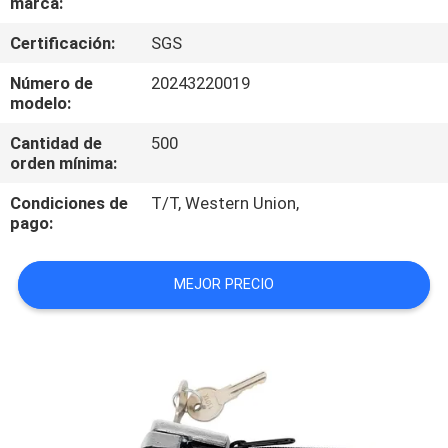
marca:
CONTROL
Certificación:
SGS
DE
Número de
20243220019
modelo:
CALIDAD
Cantidad de
500
orden mínima:
MAPA
Condiciones de
T/T, Western Union,
DEL
pago:
SITIO
MEJOR PRECIO
PRIVACY
POLICY