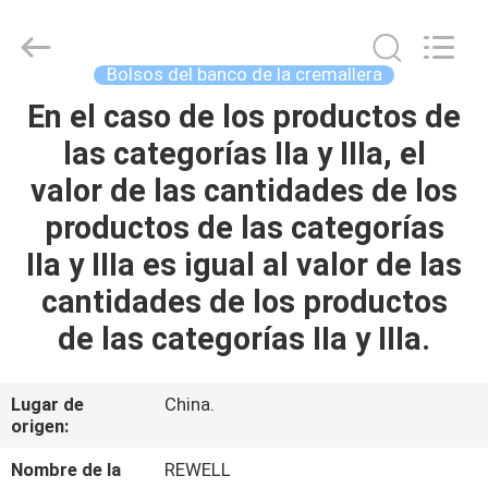
ReWell
Industrial
Group
Limited.
All
Bolsos del banco de la cremallera
Rights
Reserved.
Developed
En el caso de los productos de
HOGAR
by
ECER
las categorías IIa y IIIa, el
PRODUCTOS
valor de las cantidades de los
productos de las categorías
SOBRE
IIa y IIIa es igual al valor de las
NOSOTROS
cantidades de los productos
de las categorías IIa y IIIa.
VIAJE
DE
Lugar de
China.
origen:
LA
FÁBRICA
Nombre de la
REWELL