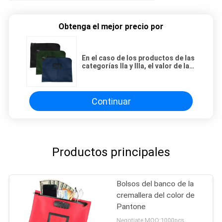
Obtenga el mejor precio por
En el caso de los productos de las
categorías IIa y IIIa, el valor de las
cantidades de los productos de
las categorías IIa y IIIa es igual al
valor de las cantidades de los
productos de las categorías IIa y
Continuar
IIIa.
Productos principales
Bolsos del banco de la
cremallera del color de
Pantone
Negotiate MOQ:1000pcs