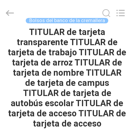
ReWell
Industrial
Group
Limited.
All
Bolsos del banco de la cremallera
Rights
Reserved.
Developed
TITULAR de tarjeta
HOGAR
by
ECER
transparente TITULAR de
PRODUCTOS
tarjeta de trabajo TITULAR de
tarjeta de arroz TITULAR de
SOBRE
tarjeta de nombre TITULAR
NOSOTROS
de tarjeta de campus
TITULAR de tarjeta de
VIAJE
autobús escolar TITULAR de
DE
tarjeta de acceso TITULAR de
LA
tarjeta de acceso
FÁBRICA