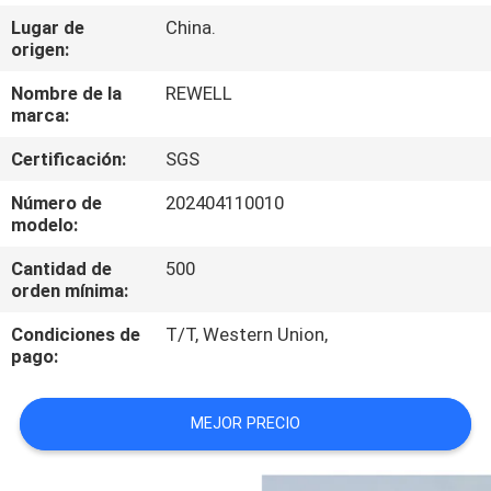
Lugar de
China.
CONTROL
origen:
DE
Nombre de la
REWELL
marca:
CALIDAD
Certificación:
SGS
MAPA
Número de
202404110010
modelo:
DEL
SITIO
Cantidad de
500
orden mínima:
Condiciones de
T/T, Western Union,
PRIVACY
pago:
POLICY
MEJOR PRECIO