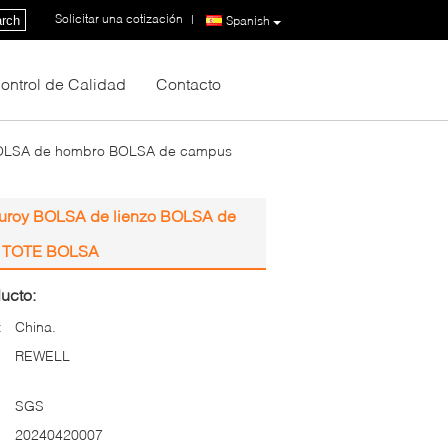
Solicitar una cotización
|
rch
Spanish
ontrol de Calidad
Contacto
BOLSA de hombro BOLSA de campus
roy BOLSA de lienzo BOLSA de
A TOTE BOLSA
ucto:
:
China.
REWELL
SGS
20240420007