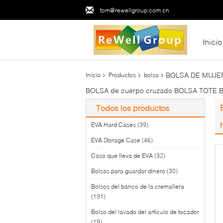
tom@rewellgroup.com.cn
Inicio
BOLSA DE MUJER
Inicio
Productos
bolso
BOLSA de cuerpo cruzado BOLSA TOTE 
Todos los productos
EVA Hard Cases
(39)
EVA Storage Case
(46)
Caso que lleva de EVA
(32)
Bolsas para guardar dinero
(30)
Bolsos del banco de la cremallera
(131)
Bolso del lavado del artículo de tocador
(19)