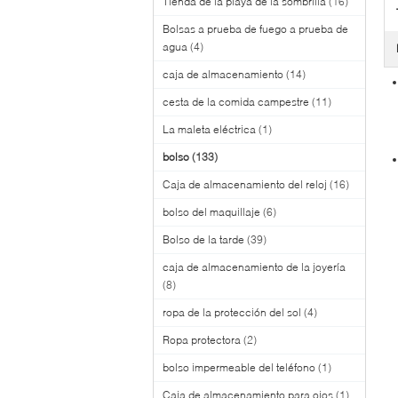
Tienda de la playa de la sombrilla
(16)
Bolsas a prueba de fuego a prueba de
agua
(4)
caja de almacenamiento
(14)
cesta de la comida campestre
(11)
La maleta eléctrica
(1)
bolso
(133)
Caja de almacenamiento del reloj
(16)
bolso del maquillaje
(6)
Bolso de la tarde
(39)
caja de almacenamiento de la joyería
(8)
ropa de la protección del sol
(4)
Ropa protectora
(2)
bolso impermeable del teléfono
(1)
Caja de almacenamiento para ojos
(1)