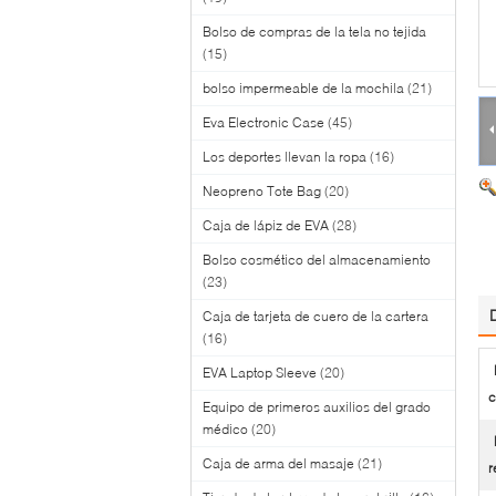
Bolso de compras de la tela no tejida
(15)
bolso impermeable de la mochila
(21)
Eva Electronic Case
(45)
Los deportes llevan la ropa
(16)
Neopreno Tote Bag
(20)
Caja de lápiz de EVA
(28)
Bolso cosmético del almacenamiento
(23)
Caja de tarjeta de cuero de la cartera
(16)
EVA Laptop Sleeve
(20)
c
Equipo de primeros auxilios del grado
médico
(20)
Caja de arma del masaje
(21)
r