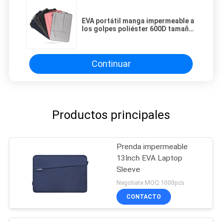
EVA portátil manga impermeable a
los golpes poliéster 600D tamaño
personalizado Neoprene Material
con bolsillo de cremallera para
MacBook Air 13 pulgadas
Continuar
Productos principales
Prenda impermeable
13Inch EVA Laptop
Sleeve
Negotiate MOQ:1000pcs
CONTACTO