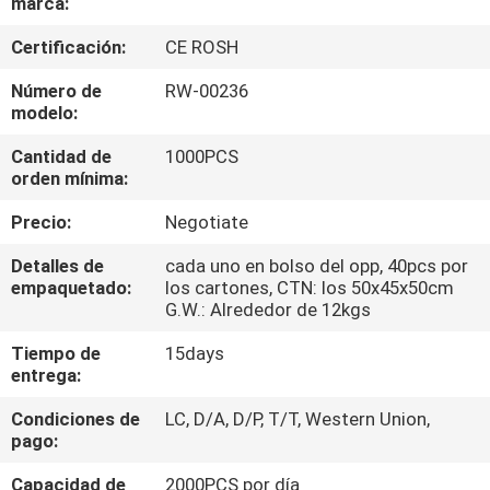
marca:
CONTROL
Certificación:
CE ROSH
DE
Número de
RW-00236
modelo:
CALIDAD
Cantidad de
1000PCS
orden mínima:
MAPA
Precio:
Negotiate
DEL
SITIO
Detalles de
cada uno en bolso del opp, 40pcs por
empaquetado:
los cartones, CTN: los 50x45x50cm
G.W.: Alrededor de 12kgs
PRIVACY
Tiempo de
15days
POLICY
entrega:
Condiciones de
LC, D/A, D/P, T/T, Western Union,
pago:
Capacidad de
2000PCS por día