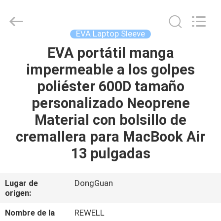
Group
Limited.
All
Rights
Reserved.
EVA Laptop Sleeve
Developed
by
EVA portátil manga
HOGAR
ECER
impermeable a los golpes
PRODUCTOS
poliéster 600D tamaño
personalizado Neoprene
SOBRE
Material con bolsillo de
NOSOTROS
cremallera para MacBook Air
13 pulgadas
VIAJE
DE
Lugar de
DongGuan
origen:
LA
FÁBRICA
Nombre de la
REWELL