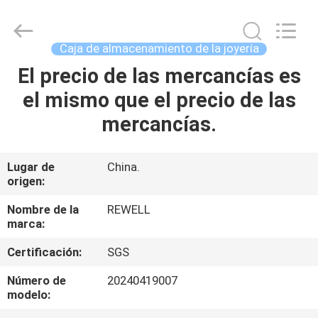
Industrial
Group
Limited.
All
Rights
Caja de almacenamiento de la joyería
Reserved.
Developed
El precio de las mercancías es
HOGAR
by
ECER
el mismo que el precio de las
PRODUCTOS
mercancías.
SOBRE
Lugar de
China.
origen:
NOSOTROS
Nombre de la
REWELL
marca:
VIAJE
Certificación:
SGS
DE
LA
Número de
20240419007
modelo:
FÁBRICA