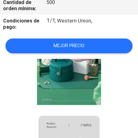
Cantidad de
500
orden mínima:
CONTROL
Condiciones de
T/T, Western Union,
DE
pago:
CALIDAD
MEJOR PRECIO
MAPA
DEL
SITIO
PRIVACY
POLICY