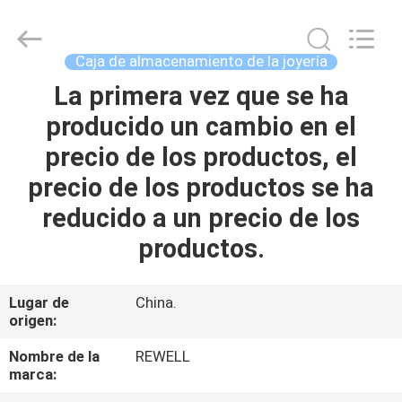
Industrial
Group
Limited.
All
Rights
Caja de almacenamiento de la joyería
Reserved.
Developed
La primera vez que se ha
HOGAR
by
ECER
producido un cambio en el
PRODUCTOS
precio de los productos, el
precio de los productos se ha
SOBRE
reducido a un precio de los
NOSOTROS
productos.
VIAJE
Lugar de
China.
origen:
DE
LA
Nombre de la
REWELL
marca:
FÁBRICA