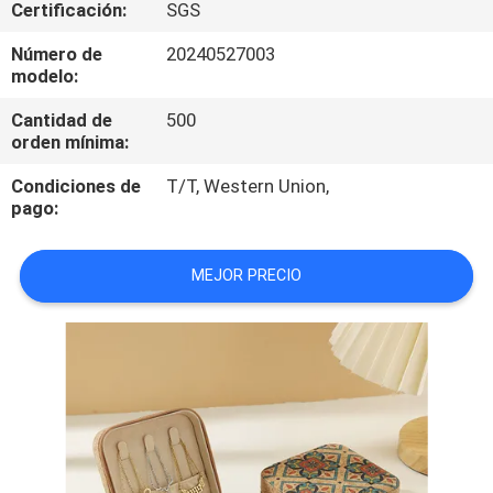
Certificación:
SGS
CONTROL
Número de
20240527003
modelo:
DE
Cantidad de
500
CALIDAD
orden mínima:
Condiciones de
T/T, Western Union,
MAPA
pago:
DEL
SITIO
MEJOR PRECIO
PRIVACY
POLICY